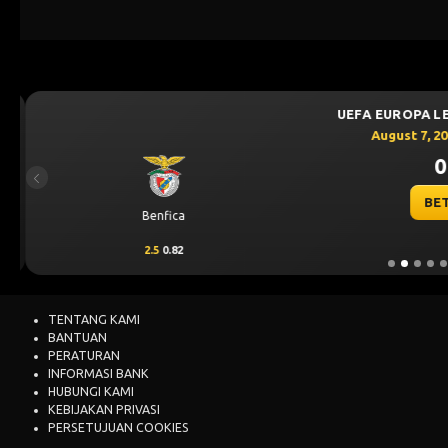
UEFA EUROPA LE
August 7, 20
0 
Previous
BET
Benfica
2.5
0.82
TENTANG KAMI
BANTUAN
PERATURAN
INFORMASI BANK
HUBUNGI KAMI
KEBIJAKAN PRIVASI
PERSETUJUAN COOKIES