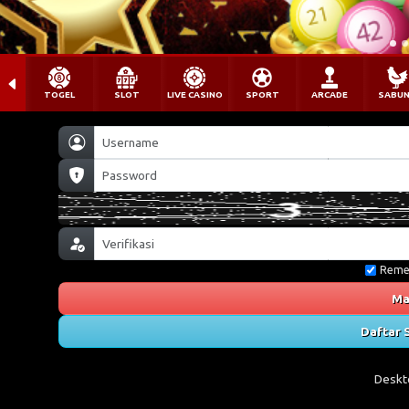
TOGEL
SLOT
LIVE CASINO
SPORT
ARCADE
SABU
Reme
Ma
Daftar 
Deskt