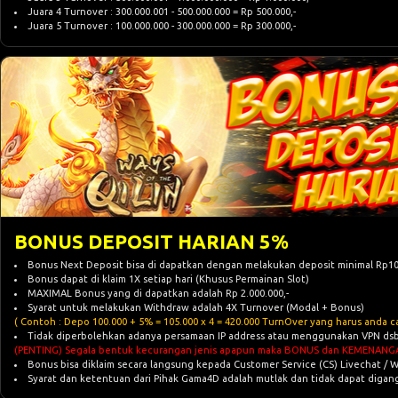
Juara 4 Turnover : 300.000.001 - 500.000.000 = Rp 500.000,-
Juara 5 Turnover : 100.000.000 - 300.000.000 = Rp 300.000,-
BONUS DEPOSIT HARIAN 5%
Bonus Next Deposit bisa di dapatkan dengan melakukan deposit minimal Rp10
Bonus dapat di klaim 1X setiap hari (Khusus Permainan Slot)
MAXIMAL Bonus yang di dapatkan adalah Rp 2.000.000,-
Syarat untuk melakukan Withdraw adalah 4X Turnover (Modal + Bonus)
( Contoh : Depo 100.000 + 5% = 105.000 x 4 = 420.000 TurnOver yang harus anda 
Tidak diperbolehkan adanya persamaan IP address atau menggunakan VPN dsb
(PENTING) Segala bentuk kecurangan jenis apapun maka BONUS dan KEMENANGA
Bonus bisa diklaim secara langsung kepada Customer Service (CS) Livechat / 
Syarat dan ketentuan dari Pihak Gama4D adalah mutlak dan tidak dapat digan