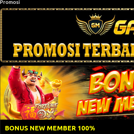
Promosi
BONUS NEW MEMBER 100%