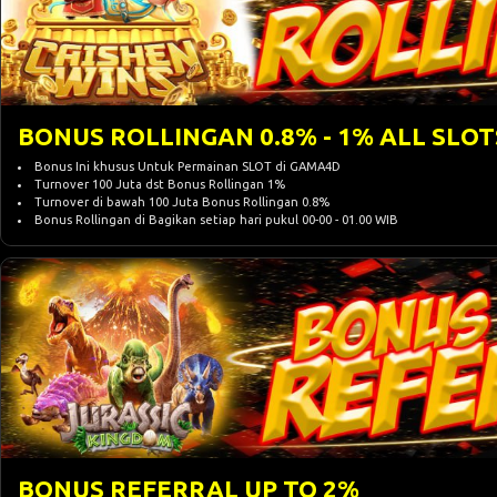
BONUS ROLLINGAN 0.8% - 1% ALL SLOT
Bonus Ini khusus Untuk Permainan SLOT di GAMA4D
Turnover 100 Juta dst Bonus Rollingan 1%
Turnover di bawah 100 Juta Bonus Rollingan 0.8%
Bonus Rollingan di Bagikan setiap hari pukul 00-00 - 01.00 WIB
BONUS REFERRAL UP TO 2%