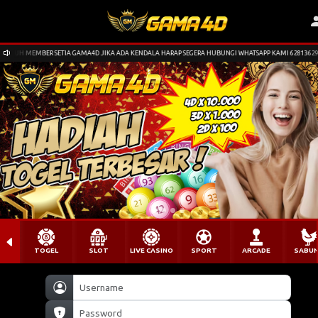
RUH MEMBER SETIA GAMA4D JIKA ADA KENDALA HARAP SEGERA HUBUNGI WHATSAPP KAMI 62813629337
TOGEL
SLOT
LIVE CASINO
SPORT
ARCADE
SABU