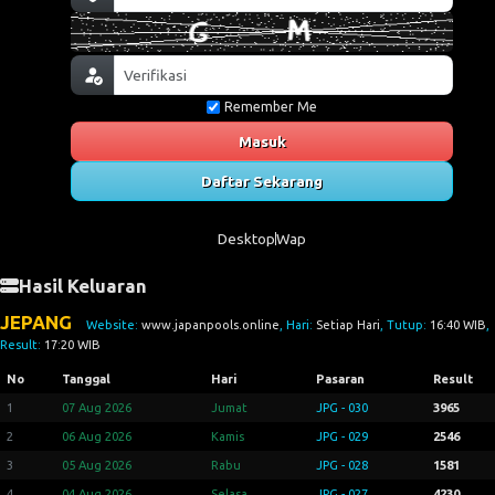
Remember Me
Masuk
Daftar Sekarang
Desktop
Wap
Hasil Keluaran
JEPANG
Website:
www.japanpools.online
, Hari:
Setiap Hari
, Tutup:
16:40 WIB
,
Result:
17:20 WIB
No
Tanggal
Hari
Pasaran
Result
1
07 Aug 2026
Jumat
JPG - 030
3965
2
06 Aug 2026
Kamis
JPG - 029
2546
3
05 Aug 2026
Rabu
JPG - 028
1581
4
04 Aug 2026
Selasa
JPG - 027
4230