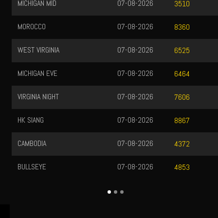
MICHIGAN MID
07-08-2026
3510
MOROCCO
07-08-2026
8360
WEST VIRGINIA
07-08-2026
6525
MICHIGAN EVE
07-08-2026
6464
VIRGINIA NIGHT
07-08-2026
7606
HK SIANG
07-08-2026
8867
CAMBODIA
07-08-2026
4372
BULLSEYE
07-08-2026
4853